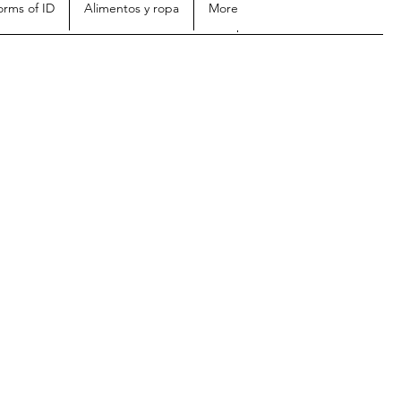
orms of ID
Alimentos y ropa
More