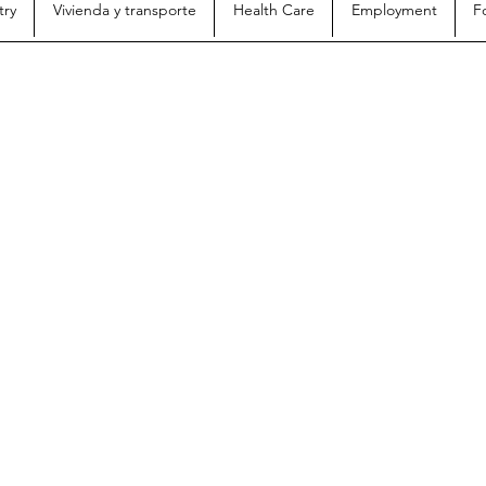
try
Vivienda y transporte
Health Care
Employment
F